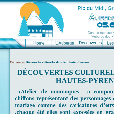
Pic du Midi, G
Dans la rubrique
l'Auberge des P
Home
L’Auberge
Découvertes
Les
Découvertes
Découvertes culturelles dans les Hautes-Pyrénées
DÉCOUVERTES CULTUREL
HAUTES-PYRÉN
→Atelier de mounaques a campan, 
chiffons représentant des personnages d
mariage comme des caricatures d’eux
.chaque été elles sont exposées en gra