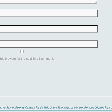
his browser for the next time I comment.
65710 Sainte Marie de Campan-Pic du Midi, Grand Tourmalet, La Mongie
-
Mentions Légales
-
Plan d