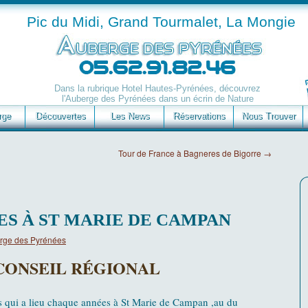
Pic du Midi, Grand Tourmalet, La Mongie
Dans la rubrique Hotel Hautes-Pyrénées, découvrez
l'Auberge des Pyrénées dans un écrin de Nature
rge
Découvertes
Les News
Réservations
Nous Trouver
Tour de France à Bagneres de Bigorre
→
S À ST MARIE DE CAMPAN
rge des Pyrénées
CONSEIL RÉGIONAL
es qui a lieu chaque années à St Marie de Campan ,au du